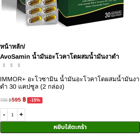
หน้าหลัก
AvoSamin น้ำมันอะโวคาโดผสมน้ำมันงาดำ
IMMOR+ อะโวซามิน น้ำมันอะโวคาโดผสมน้ำมันงา
ดำ 30 แคปซูล (2 กล่อง)
595
฿
700
฿
-15%
หยิบใส่ตะกร้า