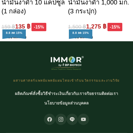
น้ำมันงาดำ 10 แคปซูล
น้ำมันงาดำ 1,000 มก.
(1 กล่อง)
(3 กระปุก)
135
฿
1,275
฿
159
฿
1,500
฿
-15%
-15%
8.8 ลด 15%
8.8 ลด 15%
หยิบใส่ตะกร้า
หยิบใส่ตะกร้า
ผสานศาสตร์แพทย์แพทย์แผนไทยเข้ากับนวัตกรรมและงานวิจัย
ผลิตภัณฑ์
สั่งซื้อ
วิธีชำระเงิน
เกี่ยวกับเรา
จริยธรรม
ติดต่อเรา
นโยบายข้อมูลส่วนบุคคล